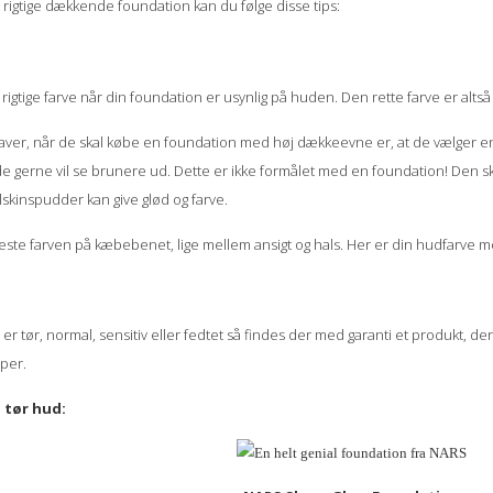
 rigtige dækkende foundation kan du følge disse tips:
 rigtige farve når din foundation er usynlig på huden. Den rette farve er alts
aver, når de skal købe en foundation med høj dækkeevne er, at de vælger en 
de gerne vil se brunere ud. Dette er ikke formålet med en foundation! Den sk
lskinspudder kan give glød og farve.
t teste farven på kæbebenet, lige mellem ansigt og hals. Her er din hudfarve 
r tør, normal, sensitiv eller fedtet så findes der med garanti et produkt, der 
yper.
 tør hud: