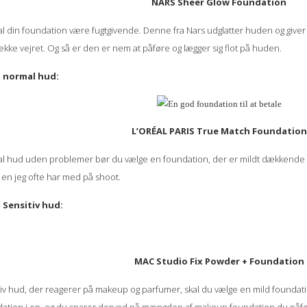
NARS Sheer Glow Foundation
kal din foundation være fugtgivende. Denne fra Nars udglatter huden og giver 
ække vejret. Og så er den er nem at påføre og lægger sig flot på huden.
l normal hud:
L’ORÉAL PARIS True Match Foundation
l hud uden problemer bør du vælge en foundation, der er mildt dækkende og
 en jeg ofte har med på shoot.
 Sensitiv hud:
MAC Studio Fix Powder + Foundation
tiv hud, der reagerer på makeup og parfumer, skal du vælge en mild found