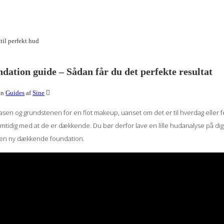
dation guide – Sådan får du det perfekte resultat
in
Guides
af
Sine
sen og grundstenen for en flot makeup, uanset om det er til hverdag eller fe
tidig med at de er dækkende. Du bør derfor lave en lille hudanalyse på dig s
 en ny dækkende foundation.