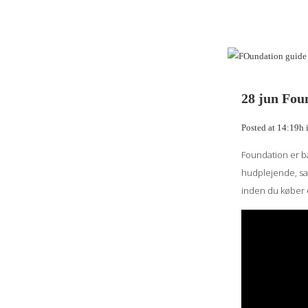
28 jun
Foun
Posted at 14:19h
Foundation er ba
hudplejende, sam
inden du køber