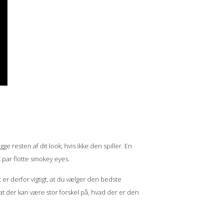
resten af dit look, hvis ikke den spiller. En
t par flotte smokey eyes.
er derfor vigtigt, at du vælger den bedste
, at der kan være stor forskel på, hvad der er den