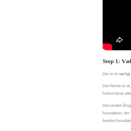
Step 1: Væl
Der er to særlig
Den første er at
forkert farve el
Den anden årsag 
foundation, der p
bedste foundation