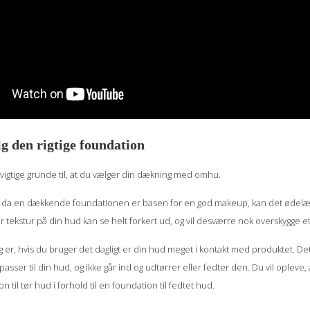
g den rigtige foundation
t vigtige grunde til, at du vælger din dækning med omhu.
, da en dækkende foundationen er basen for en god makeup, kan det ødelægge 
ler tekstur på din hud kan se helt forkert ud, og vil desværre nok overskygge e
er, hvis du bruger det dagligt er din hud meget i kontakt med produktet. Det 
asser til din hud, og ikke går ind og udtørrer eller fedter den. Du vil opleve
 til tør hud i forhold til en foundation til fedtet hud.