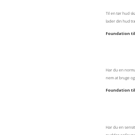
Til en tør hud s
lader din hud tr
Foundation ti
Har du en norma
nem at bruge og
Foundation til
Har du en sensi