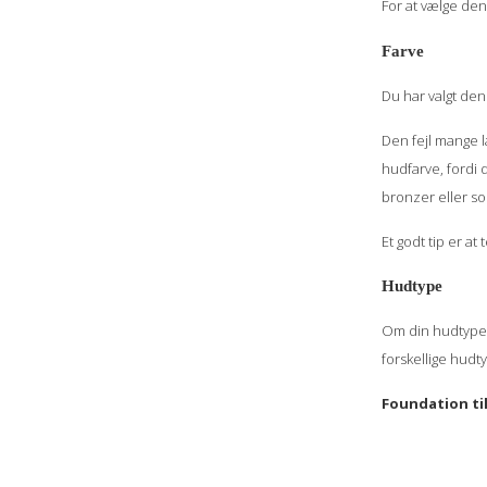
For at vælge den
Farve
Du har valgt den
Den fejl mange l
hudfarve, fordi 
bronzer eller so
Et godt tip er a
Hudtype
Om din hudtype e
forskellige hudt
Foundation til