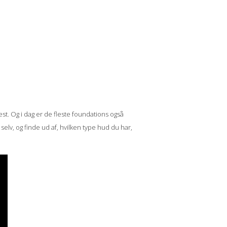
st. Og i dag er de fleste foundations også
elv, og finde ud af, hvilken type hud du har,