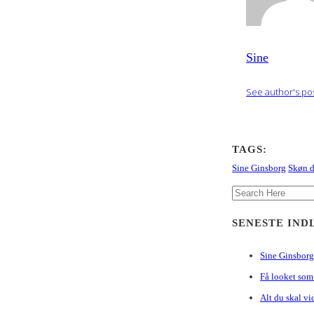
Sine
See author's po
TAGS:
Sine Ginsborg
Skøn d
Search
for:
SENESTE IN
Sine Ginsborg
Få looket som
Alt du skal vi