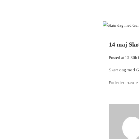
14 maj
Skø
Posted at 15:36h
Skøn dag med Gu
Forleden havde j