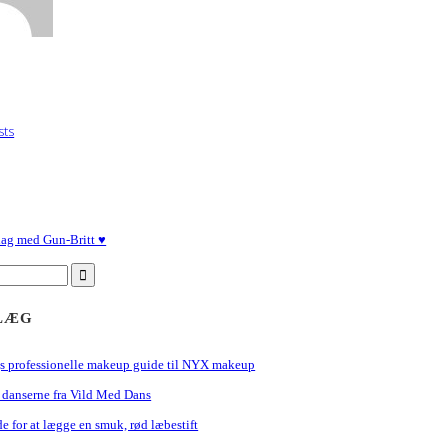
sts
ag med Gun-Britt ♥︎
DLÆG
s professionelle makeup guide til NYX makeup
 danserne fra Vild Med Dans
de for at lægge en smuk, rød læbestift