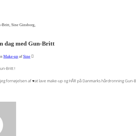
n dag med Gun-Britt
in
Make-up
af
Sine
n-Britt !
eg fornøjelsen af ♥︎at lave make-up og HÅR på Danmarks hårdronning Gun-Bri