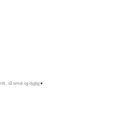
tt…så smuk og dygtig ♥︎