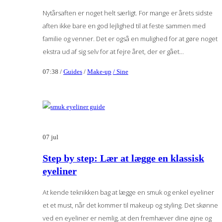
Nytårsaften er noget helt særligt. For mange er årets sidste
aften ikke bare en god lejlighed til at feste sammen med
familie og venner. Det er også en mulighed for at gøre noget
ekstra ud af sig selv for at fejre året, der er gået...
07:38 /
Guides
/
Make-up
/ Sine
07
jul
Step by step: Lær at lægge en klassisk
eyeliner
At kende teknikken bag at lægge en smuk og enkel eyeliner
et et must, når det kommer til makeup og styling. Det skønne
ved en eyeliner er nemlig, at den fremhæver dine øjne og