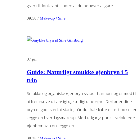
giver dit look kant – uden at du behøver at gøre...
09:50 /
Make-up
/ Sine
07
jul
Guide: Naturligt smukke øjenbryn i 5
trin
Smukke og organiske øjenbryn skaber harmoni og er med til
at fremhæve dit ansigt og særligt dine øjne. Derfor er dine
bryn et godt sted at starte, når du skal skabe et festlook eller
lægge en hverdagsmakeup. Med udgangspunkt i velplejede
øjenbryn kan du lægge en...
08:38 /
Make-up
/ Sine