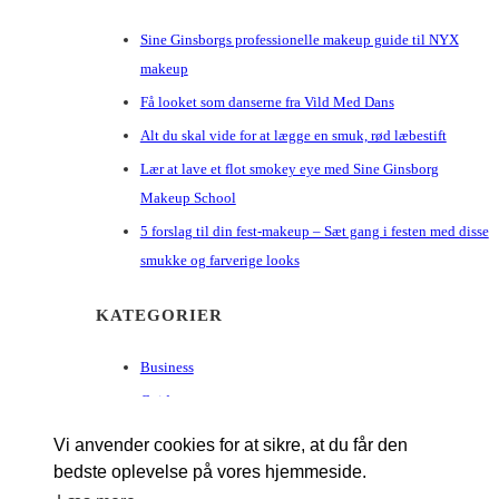
Sine Ginsborgs professionelle makeup guide til NYX
makeup
Få looket som danserne fra Vild Med Dans
Alt du skal vide for at lægge en smuk, rød læbestift
Lær at lave et flot smokey eye med Sine Ginsborg
Makeup School
5 forslag til din fest-makeup – Sæt gang i festen med disse
smukke og farverige looks
KATEGORIER
Business
Guides
Hair
Vi anvender cookies for at sikre, at du får den
Make-up
bedste oplevelse på vores hjemmeside.