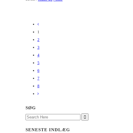
1
2
3
4
5
6
7
8
SØG
Search
for:
SENESTE INDLÆG